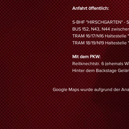
Anfahrt öffentlich:
S-BHF "HIRSCHGARTEN" - St
BUS 152, N43, N44 zwische
TRAM 16/17/N16 Haltestell
TRAM 18/19/N19 Haltestel
Mit dem PKW:
Reitknechtstr. 6 (ehemals W
Hinter dem Backstage Geländ
Google Maps wurde aufgrund der Analy