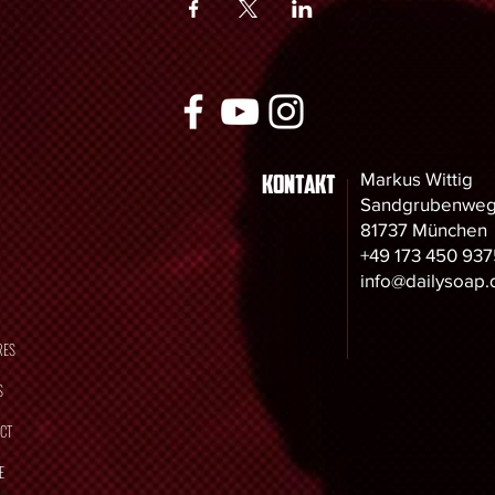
Kontakt
Markus Wittig
Sandgrubenweg
81737 München
+49 173 450 937
info@dailysoap.
RES
S
CT
E