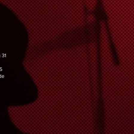
 31
5
de